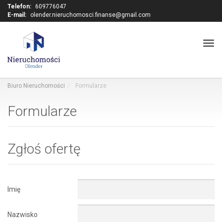
Telefon:
609776047
E-mail:
olender.nieruchomosci.finanse@gmail.com
Tog
navi
Biuro Nieruchomości
Formularze
Formularze
Zgłoś ofertę
Imię
Nazwisko