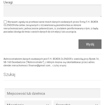
Uwagi:
Wyrażam zgodę na przetwarzanie moich danych osobowych przez firmę F.H. BEATA
OLENDER dla celów związanych z działalnością pośrednictwa w obrocie
nieruchomościami, jednocześnie potwierdzam, iż zostałem poinformowany o tym, iż będę
posiadać dostęp do treści swoich danych do ich edycji lub usunięcia.
Administratorem danych osobowych jest F.H. BEATA OLENDER z siedzibą przy Rynek 14,
58-160 Świebodzice (“Administrator”), z którym można się skontaktować przez adres
olender.nieruchomosci.finanse@gmail.com…
czytaj więcej
Szukaj