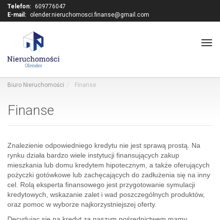
Telefon:
609776047
E-mail:
olender.nieruchomosci.finanse@gmail.com
Tog
navi
Biuro Nieruchomości
Finanse
Finanse
Znalezienie odpowiedniego kredytu nie jest sprawą prostą. Na
rynku działa bardzo wiele instytucji finansujących zakup
mieszkania lub domu kredytem hipotecznym, a także oferujących
pożyczki gotówkowe lub zachęcających do zadłużenia się na inny
cel. Rolą eksperta finansowego jest przygotowanie symulacji
kredytowych, wskazanie zalet i wad poszczególnych produktów,
oraz pomoc w wyborze najkorzystniejszej oferty.
Decydując się na kredyt za naszym pośrednictwem mamy