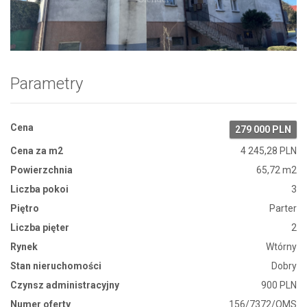
Zdjęcie 1
Parametry
Cena
279 000 PLN
Cena za m2
4 245,28 PLN
Powierzchnia
65,72 m2
Liczba pokoi
3
Piętro
Parter
Liczba pięter
2
Rynek
Wtórny
Stan nieruchomości
Dobry
Czynsz administracyjny
900 PLN
Numer oferty
156/7372/OMS