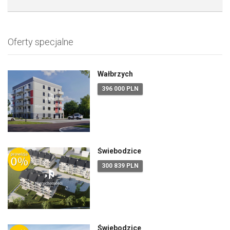
Oferty specjalne
Wałbrzych
396 000 PLN
Świebodzice
300 839 PLN
Świebodzice