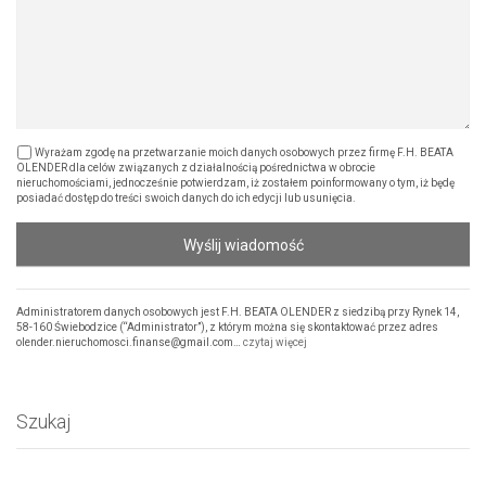
Wyrażam zgodę na przetwarzanie moich danych osobowych przez firmę F.H. BEATA
OLENDER dla celów związanych z działalnością pośrednictwa w obrocie
nieruchomościami, jednocześnie potwierdzam, iż zostałem poinformowany o tym, iż będę
posiadać dostęp do treści swoich danych do ich edycji lub usunięcia.
Wyślij wiadomość
Administratorem danych osobowych jest F.H. BEATA OLENDER z siedzibą przy Rynek 14,
58-160 Świebodzice (“Administrator”), z którym można się skontaktować przez adres
olender.nieruchomosci.finanse@gmail.com…
czytaj więcej
Szukaj